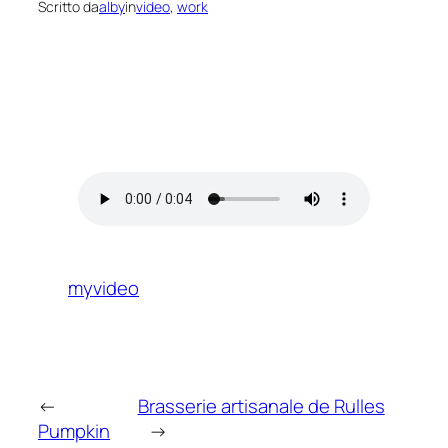
Scritto da
alby
in
video
, 
work
myvideo
←
Brasserie artisanale de Rulles
Pumpkin
→