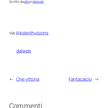
Scritto da
alby
in
dalweb
via
@kidwithvisions
dalweb
←
Che vittoria
Fantacalcio
→
Commenti