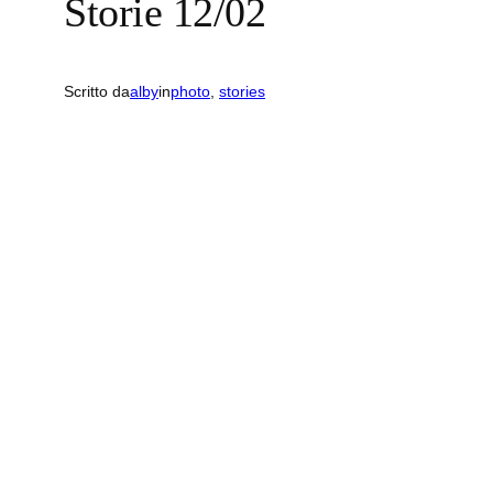
Storie 12/02
Scritto da
alby
in
photo
, 
stories