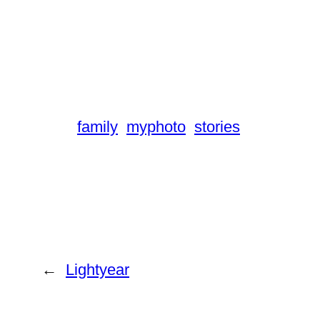
family
myphoto
stories
←
Lightyear