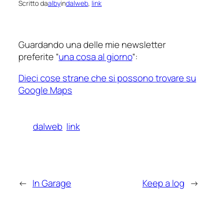
Scritto da
alby
in
dalweb
, 
link
Guardando una delle mie newsletter
preferite “
una cosa al giorno
“:
Dieci cose strane che si possono trovare su
Google Maps
dalweb
link
←
In Garage
Keep a log
→