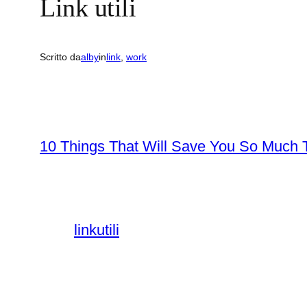
Link utili
Scritto da
alby
in
link
, 
work
10 Things That Will Save You So Much T
linkutili