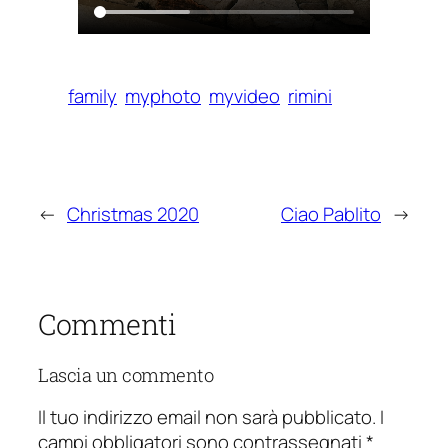
family
myphoto
myvideo
rimini
←
Christmas 2020
Ciao Pablito
→
Commenti
Lascia un commento
Il tuo indirizzo email non sarà pubblicato.
I
campi obbligatori sono contrassegnati
*