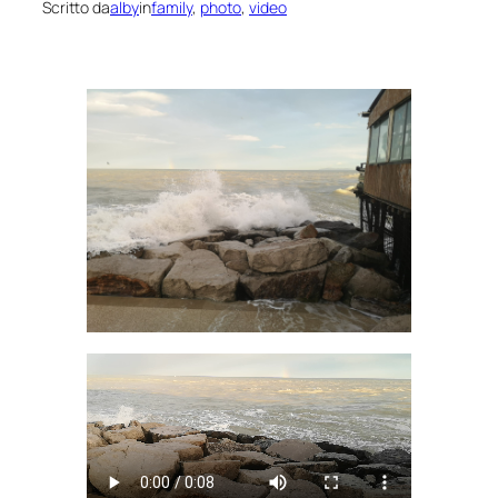
Scritto da
alby
in
family
, 
photo
, 
video