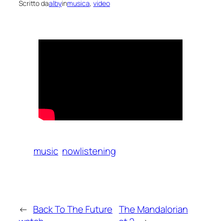
Scritto da
alby
in
musica
, 
video
music
nowlistening
←
Back To The Future
The Mandalorian