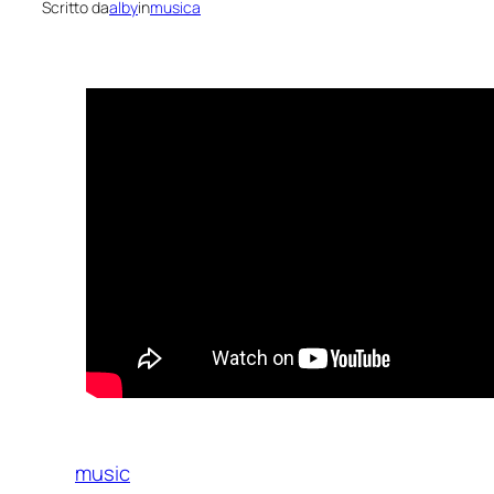
Scritto da
alby
in
musica
music