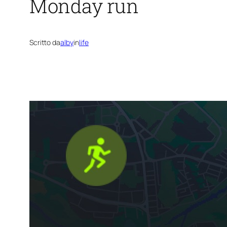
Monday run
Scritto da
alby
in
life