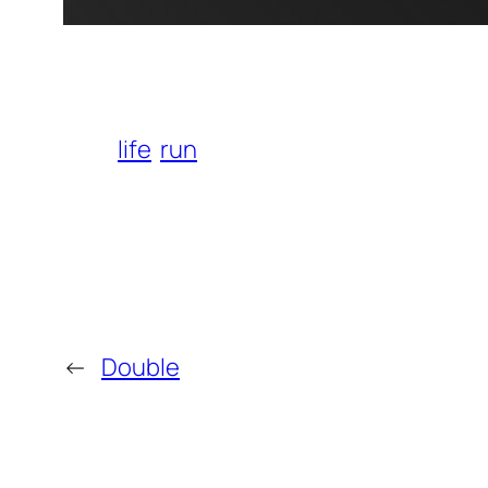
life
run
←
Double