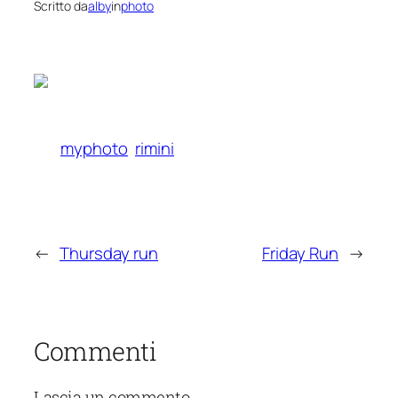
Scritto da
alby
in
photo
myphoto
rimini
←
Thursday run
Friday Run
→
Commenti
Lascia un commento