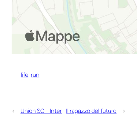
life
run
←
Union SG – Inter
Il ragazzo del futuro
→