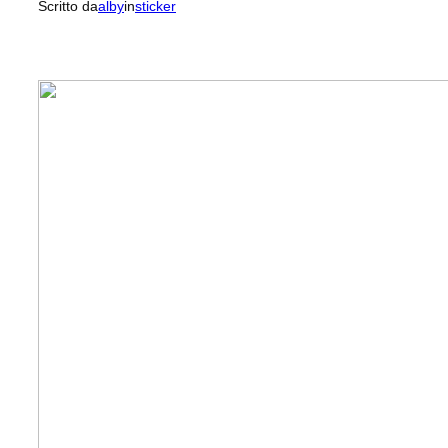
Scritto da
alby
in
sticker