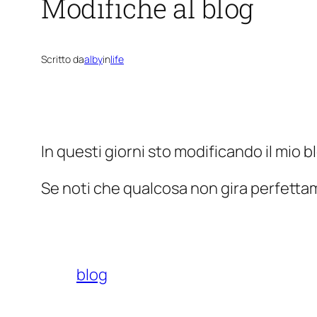
Modifiche al blog
Scritto da
alby
in
life
In questi giorni sto modificando il mio b
Se noti che qualcosa non gira perfettam
blog