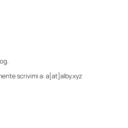
log.
ente scrivimi a: a[at]alby.xyz