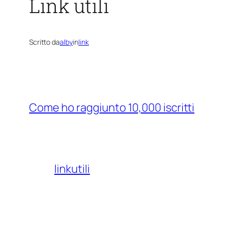
Link utili
Scritto da
alby
in
link
Come ho raggiunto 10,000 iscritti
linkutili