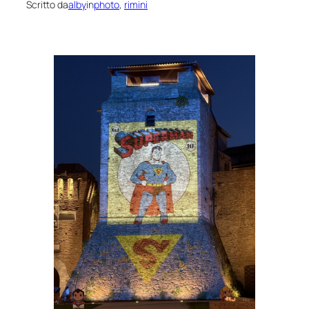
Scritto da
alby
in
photo
, 
rimini