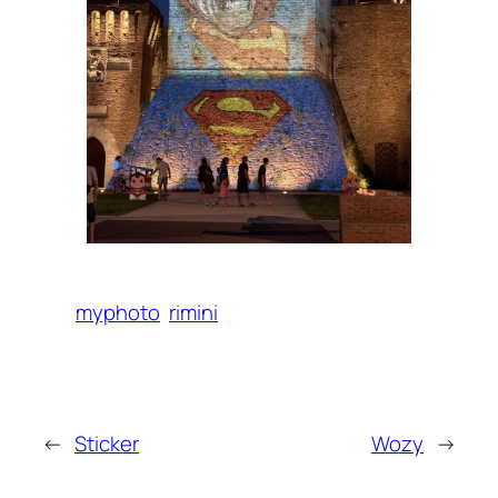
myphoto
rimini
←
Sticker
Wozy
→