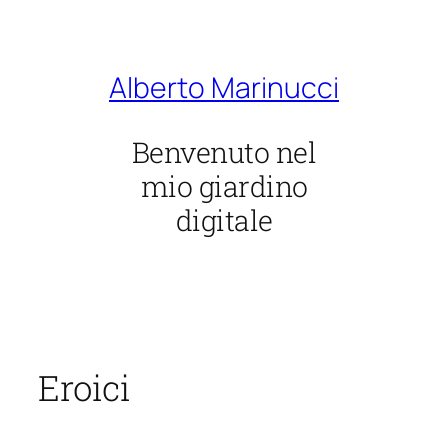
Vai
al
contenuto
Alberto Marinucci
Benvenuto nel
mio giardino
digitale
Eroici