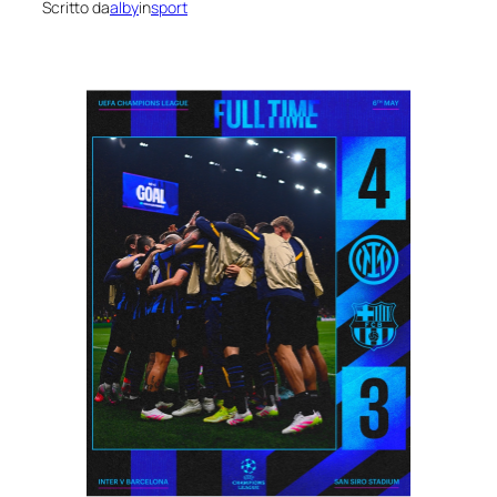
Scritto da
alby
in
sport