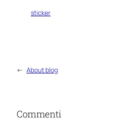
sticker
←
About blog
Commenti