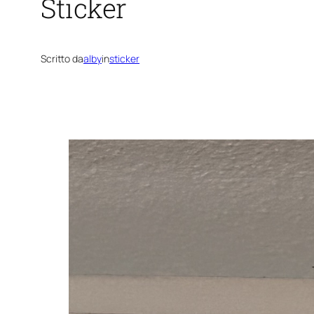
Sticker
Scritto da
alby
in
sticker