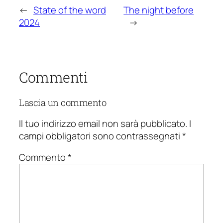
←
State of the word
The night before
2024
→
Commenti
Lascia un commento
Il tuo indirizzo email non sarà pubblicato.
I
campi obbligatori sono contrassegnati
*
Commento
*