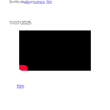
Scritto da
alby
in
comics
, 
film
11/07/2025
film