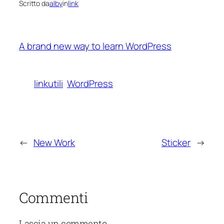
Scritto da
alby
in
link
A brand new way to learn WordPress
linkutili
WordPress
←
New Work
Sticker
→
Commenti
Lascia un commento