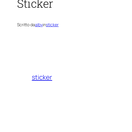
Sticker
Scritto da
alby
in
sticker
sticker