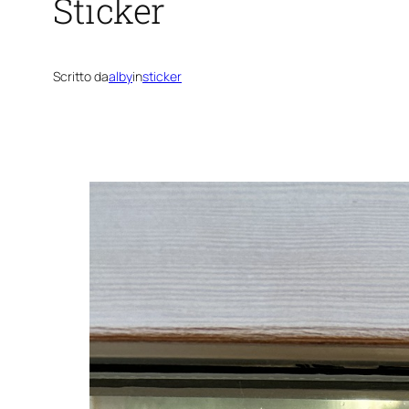
Sticker
Scritto da
alby
in
sticker