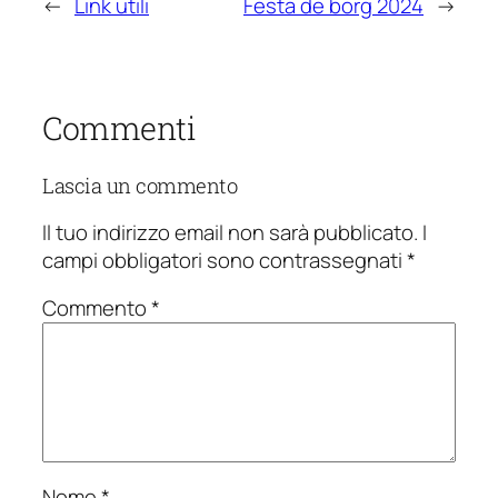
←
Link utili
Festa de borg 2024
→
Commenti
Lascia un commento
Il tuo indirizzo email non sarà pubblicato.
I
campi obbligatori sono contrassegnati
*
Commento
*
Nome
*