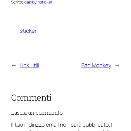
Scritto da
alby
in
sticker
sticker
←
Link utili
Bad Monkey
→
Commenti
Lascia un commento
Il tuo indirizzo email non sarà pubblicato.
I