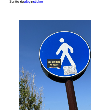
Scritto da
alby
in
sticker