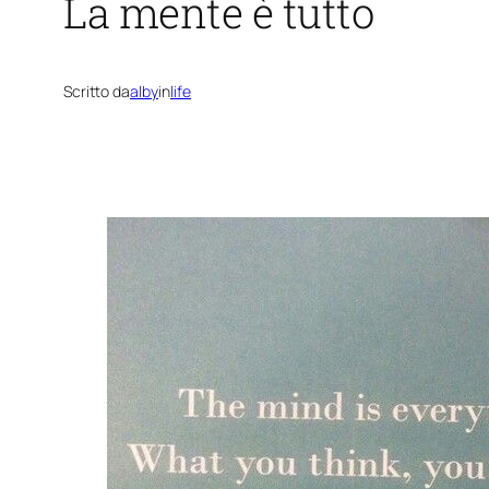
La mente è tutto
Scritto da
alby
in
life