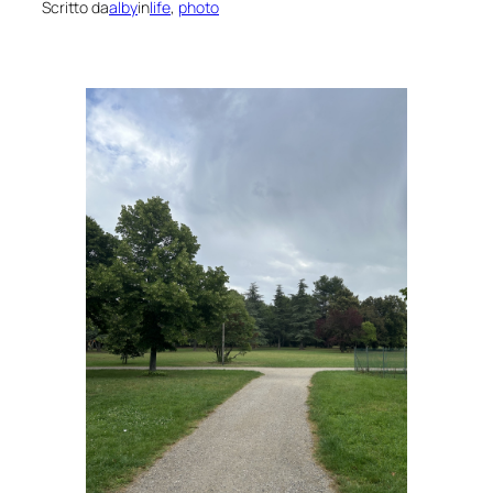
Scritto da
alby
in
life
, 
photo