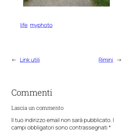
life
myphoto
←
Link utili
Rimini
→
Commenti
Lascia un commento
Il tuo indirizzo email non sarà pubblicato.
I
campi obbligatori sono contrassegnati
*