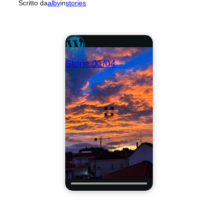
Scritto da
alby
in
stories
Storie 01/04