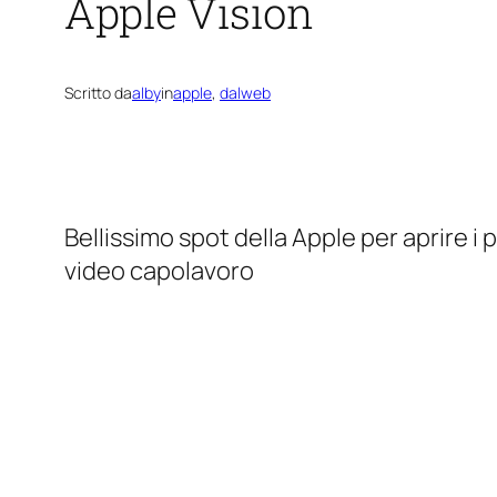
Apple Vision
Scritto da
alby
in
apple
, 
dalweb
Bellissimo spot della Apple per aprire i 
video capolavoro