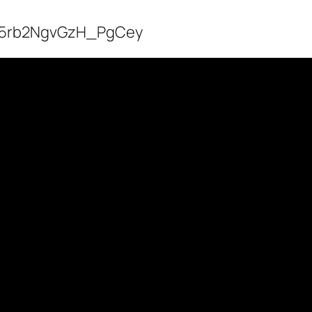
i=5rb2NgvGzH_PgCey