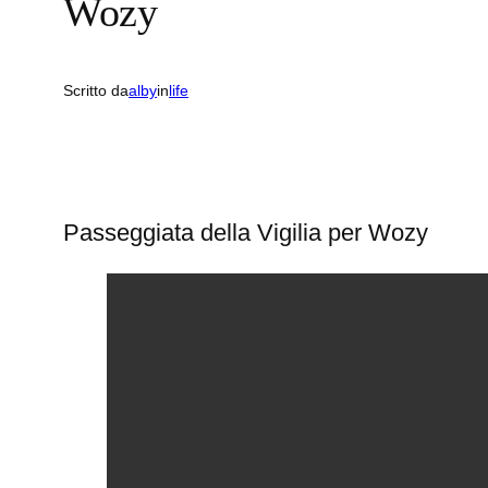
Wozy
Scritto da
alby
in
life
Passeggiata della Vigilia per Wozy