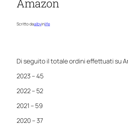
Amazon
Scritto da
alby
in
life
Di seguito il totale ordini effettuati su
2023 – 45
2022 – 52
2021 – 59
2020 – 37