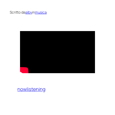
Scritto da
alby
in
musica
nowlistening