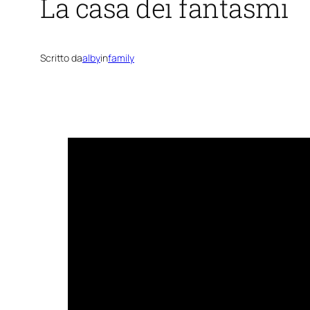
La casa dei fantasmi
Scritto da
alby
in
family