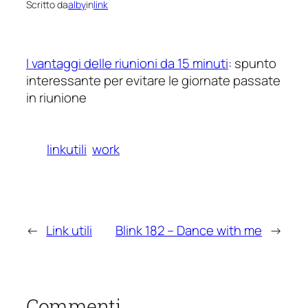
Scritto da
alby
in
link
I vantaggi delle riunioni da 15 minuti
: spunto
interessante per evitare le giornate passate
in riunione
linkutili
work
←
Link utili
Blink 182 – Dance with me
→
Commenti