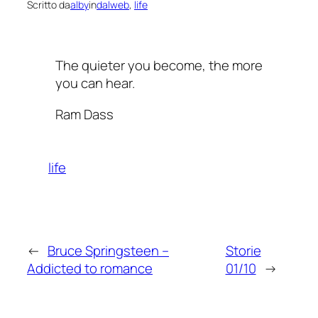
Scritto da
alby
in
dalweb
, 
life
The quieter you become, the more
you can hear.
Ram Dass
life
←
Bruce Springsteen –
Storie
Addicted to romance
01/10
→