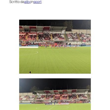
Scritto da
alby
in
sport