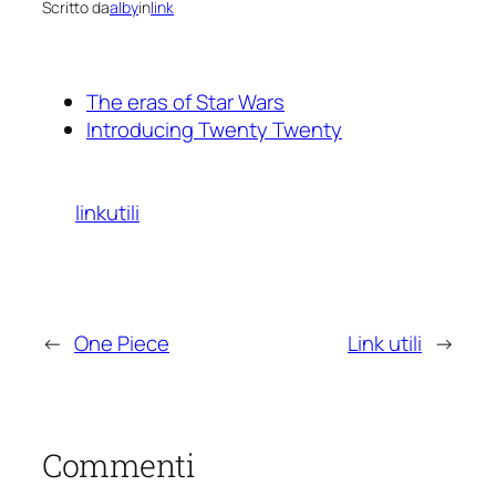
Scritto da
alby
in
link
The eras of Star Wars
Introducing Twenty Twenty
linkutili
←
One Piece
Link utili
→
Commenti