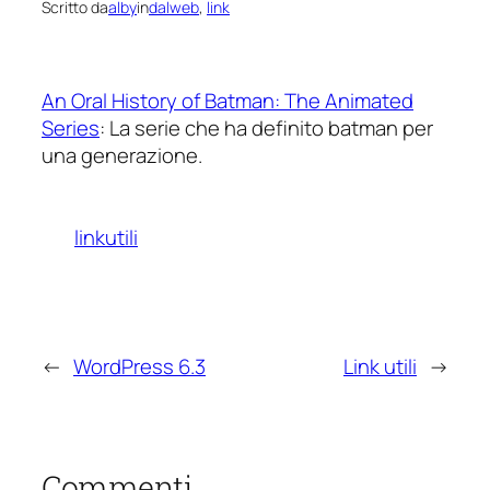
Scritto da
alby
in
dalweb
, 
link
An Oral History of Batman: The Animated
Series
: La serie che ha definito batman per
una generazione.
linkutili
←
WordPress 6.3
Link utili
→
Commenti