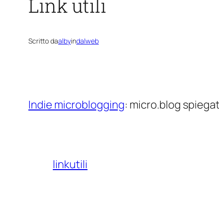
Link utili
Scritto da
alby
in
dalweb
Indie microblogging
: micro.blog spiegat
linkutili