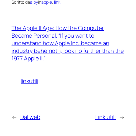
Scritto da
alby
in
apple
, 
link
The Apple II Age: How the Computer
Became Personal. “If you want to
understand how Apple Inc. became an
industry behemoth, look no further than the
1977 Apple II.”
linkutili
←
Dal web
Link utili
→