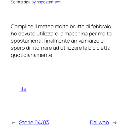
Scritto da
alby
in
spostamenti
Complice il meteo molto brutto di febbraio
ho dovuto utilizzare la macchina per molto
spostamenti; finalmente arriva marzo e
spero di ritornare ad utilizzare la bicicletta
quotidianamente
life
←
Storie 04/03
Dal web
→