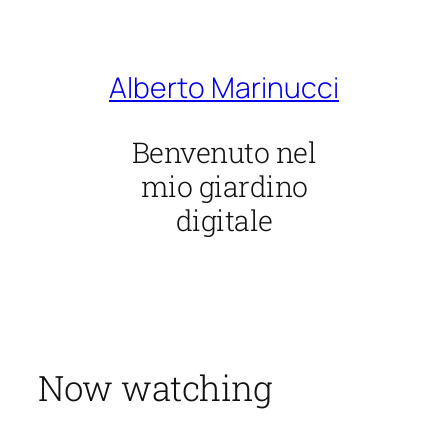
Vai
al
contenuto
Alberto Marinucci
Benvenuto nel
mio giardino
digitale
Now watching