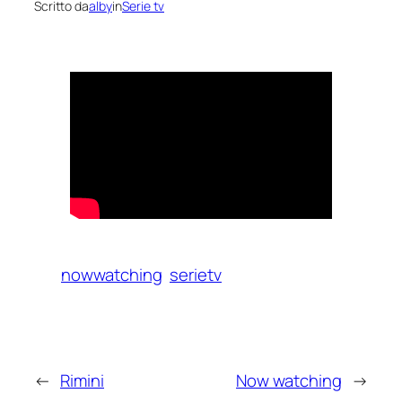
Scritto da
alby
in
Serie tv
nowwatching
serietv
←
Rimini
Now watching
→