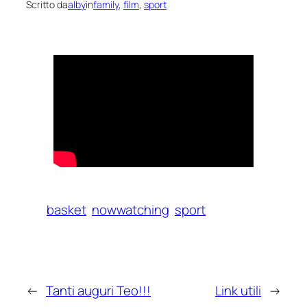
Scritto da
alby
in
family
, 
film
, 
sport
basket
nowwatching
sport
←
Tanti auguri Teo!!!
Link utili
→