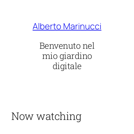
Vai
al
contenuto
Alberto Marinucci
Benvenuto nel
mio giardino
digitale
Now watching