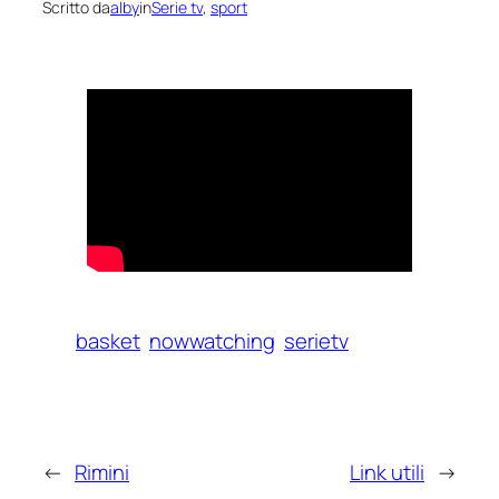
Scritto da
alby
in
Serie tv
, 
sport
basket
nowwatching
serietv
←
Rimini
Link utili
→