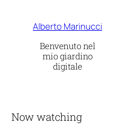
Vai
al
contenuto
Alberto Marinucci
Benvenuto nel
mio giardino
digitale
Now watching