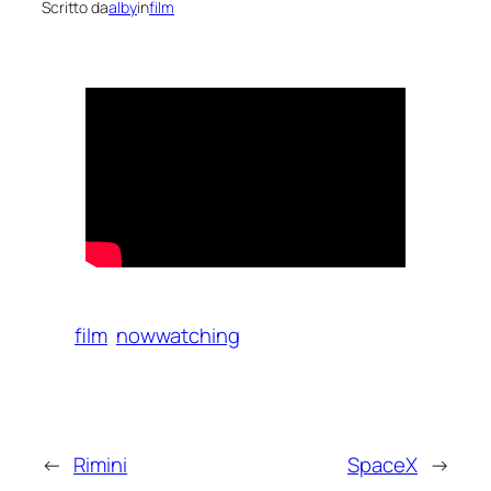
Scritto da
alby
in
film
film
nowwatching
←
Rimini
SpaceX
→