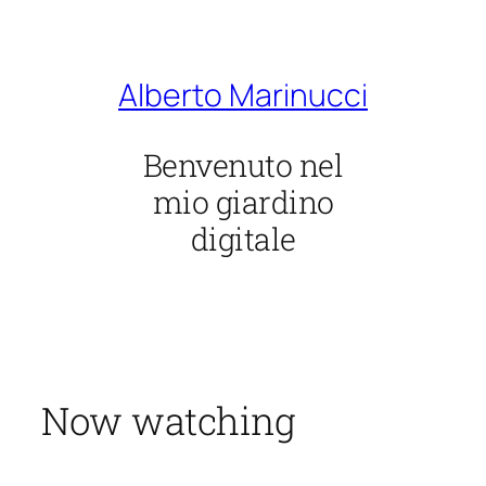
Vai
al
contenuto
Alberto Marinucci
Benvenuto nel
mio giardino
digitale
Now watching