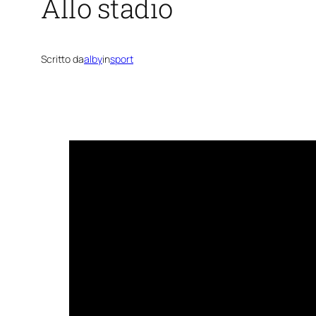
Allo stadio
Scritto da
alby
in
sport