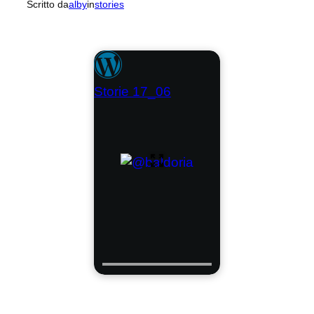
Scritto da
alby
in
stories
Storie 17_06