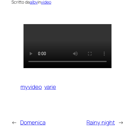
Scritto da
alby
in
video
myvideo
varie
←
Domenica
Rainy night
→