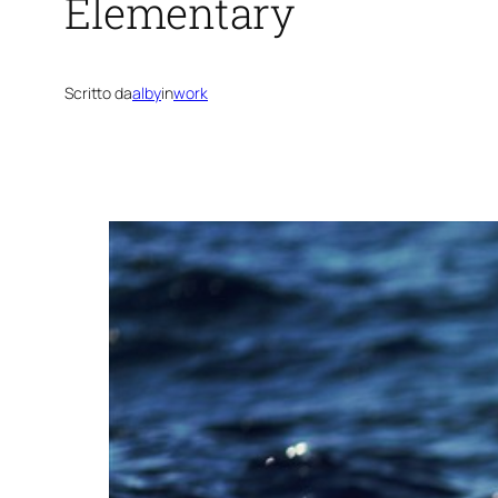
Elementary
Scritto da
alby
in
work