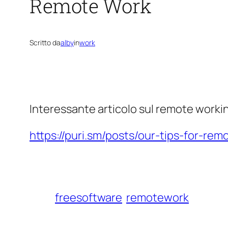
Remote Work
Scritto da
alby
in
work
Interessante articolo sul remote workin
https://puri.sm/posts/our-tips-for-rem
freesoftware
remotework