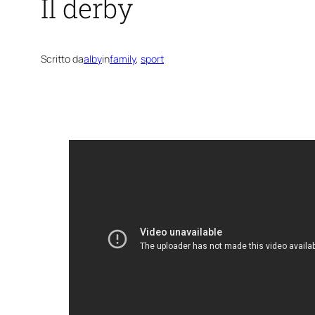
Il derby
Scritto da
alby
in
family
, 
sport