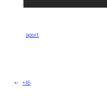
sport
←
+16